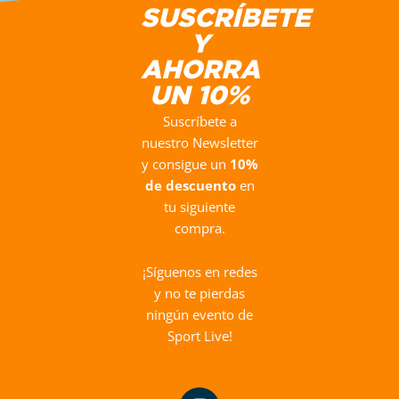
Actual Bronce Europeo de Salto de Longitud
SUSCRÍBETE
Y
Subcampeón de Europa de Salto de Altura
AHORRA
2018 y 2014
UN 10%
Suscríbete a
4º Clasificado en Triple Salto, Mundial
Londres 2017
nuestro Newsletter
y consigue un
10%
de descuento
en
tu siguiente
compra.
¡Síguenos en redes
y no te pierdas
ningún evento de
Sport Live!
I
F
Y