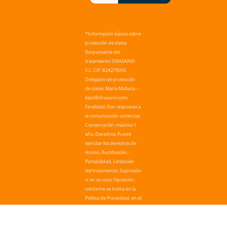
*Información básica sobre
protección de datos
Responsable del
tratamiento: DRASANVI
S.L. CIF: B24279093.
Delegado de protección
de datos: María Mallada –
lopd@drasanvi.com.
Finalidad: Dar respuesta a
la comunicación comercial.
Conservación: máximo 1
año. Derechos: Puede
ejercitar los derechos de
Acceso, Rectificación,
Portabilidad, Limitación
del tratamiento, Supresión
o, en su caso, Oposición,
conforme se indica en la
Política de Privacidad, en el
mail lopd@drasanvi.com.
Más información: Política
de privacidad.