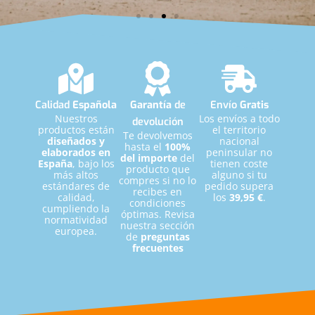
Calidad
Española
Garantía
de
Envío
Gratis
Nuestros
Los envíos a todo
devolución
productos están
el territorio
Te devolvemos
diseñados y
nacional
hasta el
100%
elaborados en
peninsular no
del importe
del
España
, bajo los
tienen coste
producto que
más altos
alguno si tu
compres si no lo
estándares de
pedido supera
recibes en
calidad,
los
39,95 €
.
condiciones
cumpliendo la
"Los
BCAA’s de Drasanvi
son mi mejor
óptimas. Revisa
normatividad
combustible para rendir en los entrenos
nuestra sección
europea.
diarios. Ricos, ligeros y, sobre todo,
muy
de
preguntas
potentes
."
frecuentes
Daniel Pérez
Récord del Mundo Junior de Triple Salto