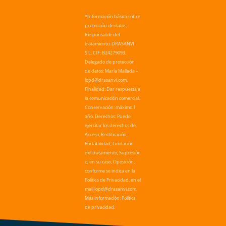
*Información básica sobre
protección de datos
Responsable del
tratamiento: DRASANVI
S.L. CIF: B24279093.
Delegado de protección
de datos: María Mallada –
lopd@drasanvi.com.
Finalidad: Dar respuesta a
la comunicación comercial.
Conservación: máximo 1
año. Derechos: Puede
ejercitar los derechos de
Acceso, Rectificación,
Portabilidad, Limitación
del tratamiento, Supresión
o, en su caso, Oposición,
conforme se indica en la
Política de Privacidad, en el
mail lopd@drasanvi.com.
Más información: Política
de privacidad.