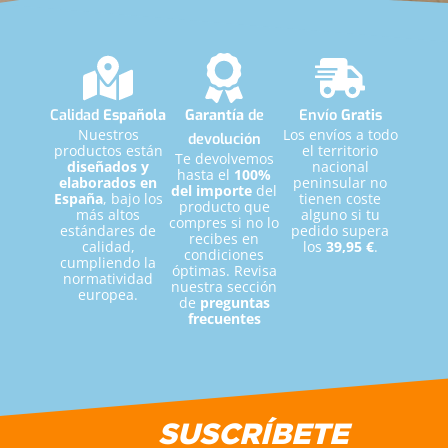
"
Siempre tuve claro que quería ser madre y
por ello me especialicé en la mujer y la
maternidad.
"
Calidad
Española
Garantía
de
Envío
Gratis
Raquel López (Mamifit)
Nuestros
Los envíos a todo
devolución
productos están
el territorio
Te devolvemos
diseñados y
nacional
hasta el
100%
elaborados en
peninsular no
del importe
del
España
, bajo los
tienen coste
producto que
más altos
alguno si tu
compres si no lo
estándares de
pedido supera
recibes en
calidad,
los
39,95 €
.
condiciones
cumpliendo la
óptimas. Revisa
normatividad
nuestra sección
europea.
de
preguntas
frecuentes
SUSCRÍBETE