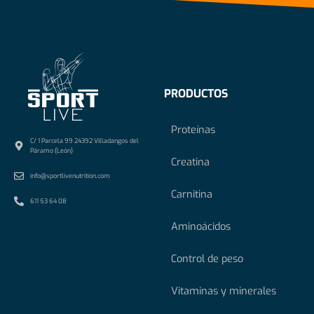
PRODUCTOS
Proteínas
C/ 1 Parcela 99 24392 Villadangos del
Páramo (León)
Creatina
info@sportlivenutrition.com
Carnitina
611 53 64 08
Aminoácidos
Control de peso
Vitaminas y minerales