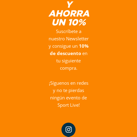
Y
AHORRA
UN 10%
Suscríbete a
nuestro Newsletter
y consigue un
10%
de descuento
en
tu siguiente
compra.
¡Síguenos en redes
y no te pierdas
ningún evento de
Sport Live!
I
F
Y
n
a
o