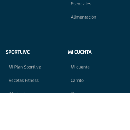
Esenciales
Alimentación
SPORTLIVE
MI CUENTA
Mi Plan Sportlive
Mi cuenta
Recetas Fitness
Carrito
Workouts
Tienda
Artículos
Finalizar compra
Promociones
Programa de Afiliados