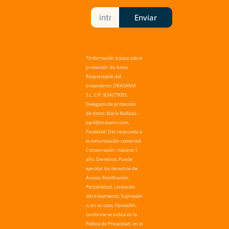
Enviar
*Información básica sobre
protección de datos
Responsable del
tratamiento: DRASANVI
S.L. CIF: B24279093.
Delegado de protección
de datos: María Mallada –
lopd@drasanvi.com.
Finalidad: Dar respuesta a
la comunicación comercial.
Conservación: máximo 1
año. Derechos: Puede
ejercitar los derechos de
Acceso, Rectificación,
Portabilidad, Limitación
del tratamiento, Supresión
o, en su caso, Oposición,
conforme se indica en la
Política de Privacidad, en el