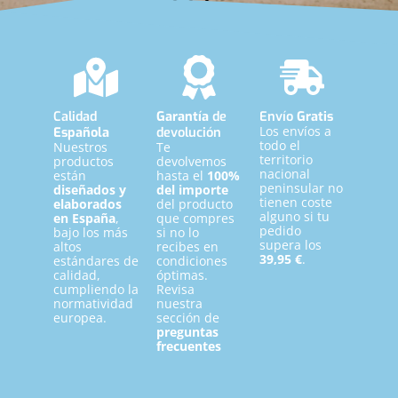
"
Siempre tuve claro que quería ser madre y
por ello me especialicé en la mujer y la
maternidad.
"
Calidad
Garantía
de
Envío
Gratis
Raquel López (Mamifit)
Los envíos a
Española
devolución
todo el
Nuestros
Te
territorio
productos
devolvemos
nacional
están
hasta el
100%
peninsular no
diseñados y
del importe
tienen coste
elaborados
del producto
alguno si tu
en España
,
que compres
pedido
bajo los más
si no lo
supera los
altos
recibes en
39,95 €
.
estándares de
condiciones
calidad,
óptimas.
cumpliendo la
Revisa
normatividad
nuestra
europea.
sección de
preguntas
frecuentes