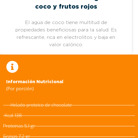
coco y frutos rojos
El agua de coco tiene multitud de
propiedades beneficiosas para la salud. Es
refrescante, rica en electrolitos y baja en
valor calórico.
Información Nutricional
(Por porción)
Helado proteico de chocolate
Kcal 138
Proteínas 5,1 gr
Grasas 7,2 gr