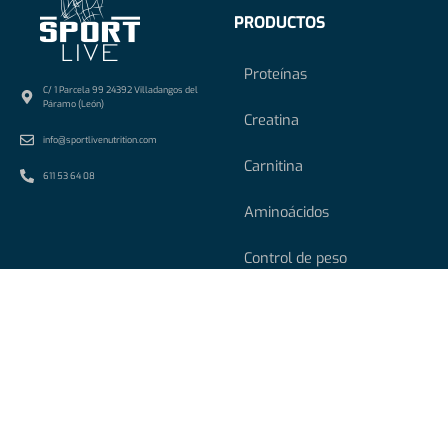
PRODUCTOS
Proteínas
C/ 1 Parcela 99 24392 Villadangos del
Páramo (León)
Creatina
info@sportlivenutrition.com
Carnitina
611 53 64 08
Aminoácidos
Control de peso
Vitaminas y minerales
Esenciales
Alimentación