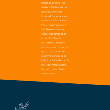
Delegado de protección
de datos: María Mallada –
lopd@drasanvi.com.
Finalidad: Dar respuesta a
la comunicación comercial.
Conservación: máximo 1
año. Derechos: Puede
ejercitar los derechos de
Acceso, Rectificación,
Portabilidad, Limitación
del tratamiento, Supresión
o, en su caso, Oposición,
conforme se indica en la
Política de Privacidad, en el
mail lopd@drasanvi.com.
Más información: Política
de privacidad.