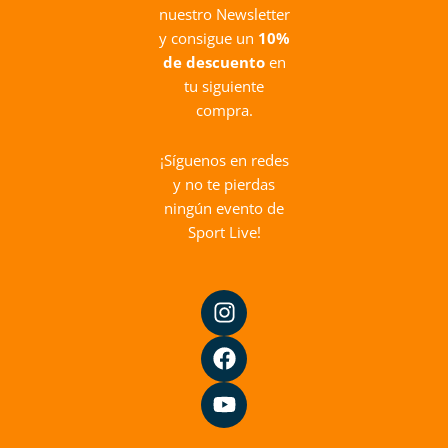
nuestro Newsletter
y consigue un
10%
de descuento
en
tu siguiente
compra.
¡Síguenos en redes
y no te pierdas
ningún evento de
Sport Live!
I
F
Y
n
a
o
s
c
u
t
e
t
a
b
u
g
o
b
r
o
e