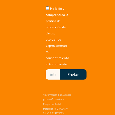
a
k
m
He leído y
comprendido la
política de
protección de
datos
,
otorgando
expresamente
mi
consentimiento
al tratamiento.
Enviar
*Información básica sobre
protección de datos
Responsable del
tratamiento: DRASANVI
S.L. CIF: B24279093.