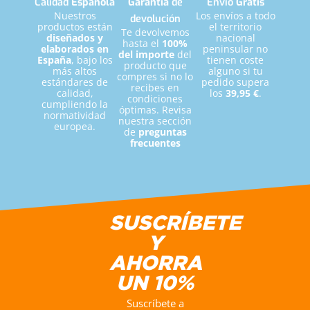
Calidad
Española
Garantía
de
Envío
Gratis
Raquel López (Mamifit)
Nuestros
Los envíos a todo
devolución
productos están
el territorio
Te devolvemos
diseñados y
nacional
hasta el
100%
elaborados en
peninsular no
del importe
del
España
, bajo los
tienen coste
producto que
más altos
alguno si tu
compres si no lo
estándares de
pedido supera
recibes en
calidad,
los
39,95 €
.
condiciones
cumpliendo la
óptimas. Revisa
normatividad
nuestra sección
europea.
de
preguntas
frecuentes
SUSCRÍBETE
Y
AHORRA
UN 10%
Suscríbete a