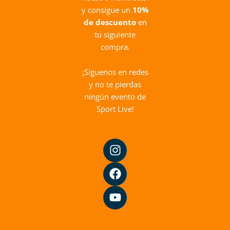
y consigue un
10%
de descuento
en
tu siguiente
compra.
¡Síguenos en redes
y no te pierdas
ningún evento de
Sport Live!
I
F
Y
n
a
o
s
c
u
t
e
t
a
b
u
g
o
b
r
o
e
a
k