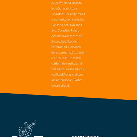
de datos: María Mallada –
lopd@drasanvi.com.
Finalidad: Dar respuesta a
la comunicación comercial.
Conservación: máximo 1
año. Derechos: Puede
ejercitar los derechos de
Acceso, Rectificación,
Portabilidad, Limitación
del tratamiento, Supresión
o, en su caso, Oposición,
conforme se indica en la
Política de Privacidad, en el
mail lopd@drasanvi.com.
Más información: Política
de privacidad.