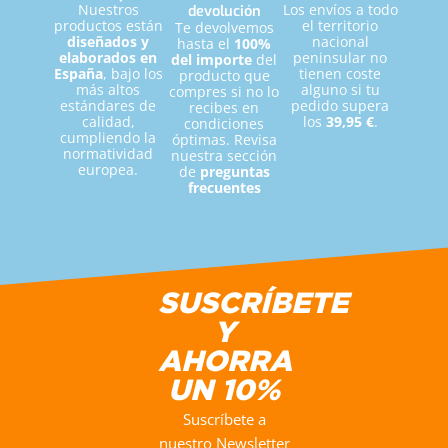
Raquel López (Mamifit)
Nuestros
Los envíos a todo
devolución
productos están
el territorio
Te devolvemos
diseñados y
nacional
hasta el
100%
elaborados en
peninsular no
del importe
del
España
, bajo los
tienen coste
producto que
más altos
alguno si tu
compres si no lo
estándares de
pedido supera
recibes en
calidad,
los
39,95 €
.
condiciones
cumpliendo la
óptimas. Revisa
normatividad
nuestra sección
europea.
de
preguntas
frecuentes
SUSCRÍBETE
Y
AHORRA
UN 10%
Suscríbete a
nuestro Newsletter