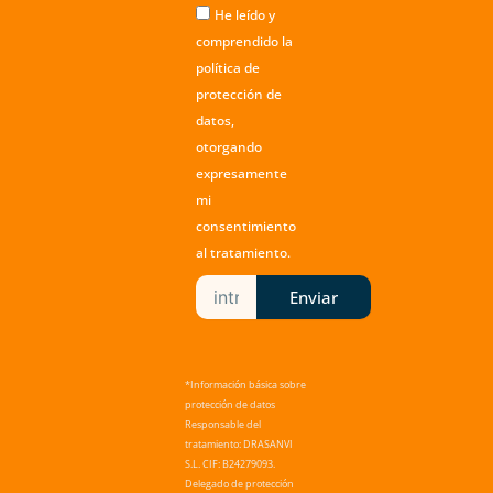
m
He leído y
comprendido la
política de
protección de
datos
,
otorgando
expresamente
mi
consentimiento
al tratamiento.
Enviar
*Información básica sobre
protección de datos
Responsable del
tratamiento: DRASANVI
S.L. CIF: B24279093.
Delegado de protección