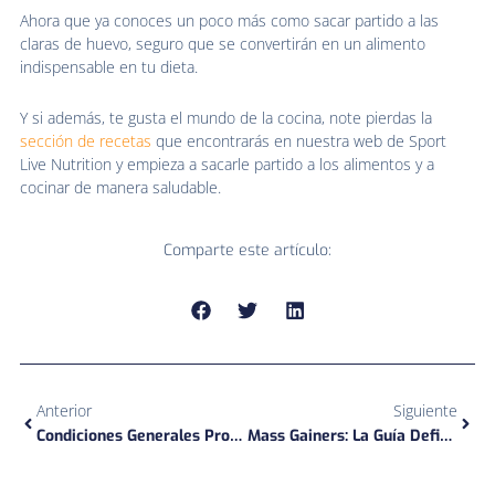
Ahora que ya conoces un poco más como sacar partido a las
claras de huevo, seguro que se convertirán en un alimento
indispensable en tu dieta.
Y si además, te gusta el mundo de la cocina, note pierdas la
sección de recetas
que encontrarás en nuestra web de Sport
Live Nutrition y empieza a sacarle partido a los alimentos y a
cocinar de manera saludable.
Comparte este artículo:
Ant
Sigu
Anterior
Siguiente
Condiciones Generales Programa De Afiliados Sport Live Nutrition
Mass Gainers: La Guía Definitiva Para El Aumento De Masa Muscular