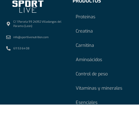
PRODUCTOS
Proteínas
C/ 1 Parcela 99 24392 Villadangos del
Páramo (León)
Creatina
info@sportlivenutrition.com
Carnitina
611 53 64 08
Aminoácidos
Control de peso
Vitaminas y minerales
Esenciales
Alimentación