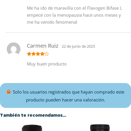
Valorado
Me ha ido de maravilla con el Flavogen Bifase I,
con
5
de 5
empecé con la menopausia hace unos meses y
me ha venido fenomenal
Carmen Ruiz
22 de junio de 2025
Valorado
Muy buen producto
con
4
de
5
Solo los usuarios registrados que hayan comprado este
producto pueden hacer una valoración.
También te recomendamos…
Este