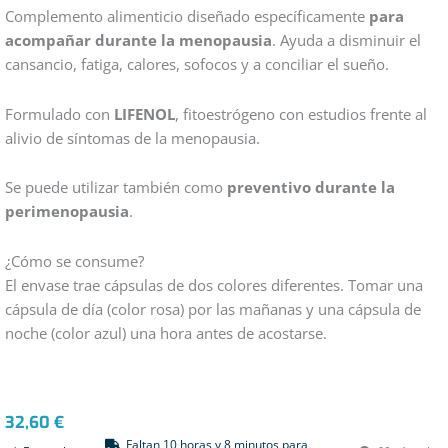
Valorado
2
Complemento alimenticio diseñado específicamente
para
con
4.50
acompañar durante la menopausia
. Ayuda a disminuir el
de 5 en
base a
cansancio, fatiga, calores, sofocos y a conciliar el sueño.
valoraciones
de
clientes
Formulado con
LIFENOL
, fitoestrógeno con estudios frente al
alivio de síntomas de la menopausia.
Se puede utilizar también como
preventivo durante la
perimenopausia
.
¿Cómo se consume?
El envase trae cápsulas de dos colores diferentes. Tomar una
cápsula de día (color rosa) por las mañanas y una cápsula de
noche (color azul) una hora antes de acostarse.
32,60
€
Faltan 10 horas y 8 minutos para