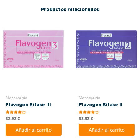
Productos relacionados
Menopausia
Menopausia
Flavogen Bifase III
Flavogen Bifase II
Valorado
Valorado
32,92
€
32,92
€
con
con
4.00
4.00
Añadir al carrito
Añadir al carrito
de 5
de 5