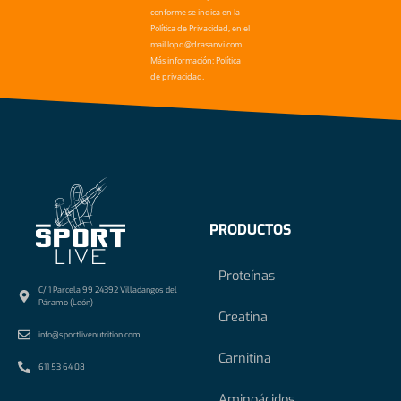
conforme se indica en la
Política de Privacidad, en el
mail lopd@drasanvi.com.
Más información: Política
de privacidad.
PRODUCTOS
Proteínas
C/ 1 Parcela 99 24392 Villadangos del
Páramo (León)
Creatina
info@sportlivenutrition.com
Carnitina
611 53 64 08
Aminoácidos