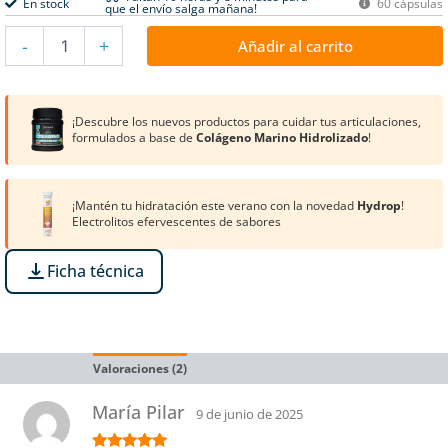
En stock
60 cápsulas
que el envío salga mañana!
-
+
Añadir al carrito
¡Descubre los nuevos productos para cuidar tus articulaciones,
formulados a base de
Colágeno Marino Hidrolizado
!
¡Mantén tu hidratación este verano con la novedad
Hydrop
!
Electrolitos efervescentes de sabores
Ficha técnica
Valoraciones (2)
Información Nutricional
María Pilar
9 de junio de 2025