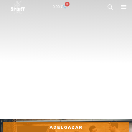
0
Carrito
0,00
€
ADELGAZAR