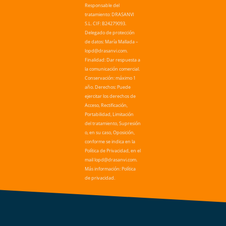
Responsable del
tratamiento: DRASANVI
S.L. CIF: B24279093.
Delegado de protección
de datos: María Mallada –
lopd@drasanvi.com.
Finalidad: Dar respuesta a
la comunicación comercial.
Conservación: máximo 1
año. Derechos: Puede
ejercitar los derechos de
Acceso, Rectificación,
Portabilidad, Limitación
del tratamiento, Supresión
o, en su caso, Oposición,
conforme se indica en la
Política de Privacidad, en el
mail lopd@drasanvi.com.
Más información: Política
de privacidad.