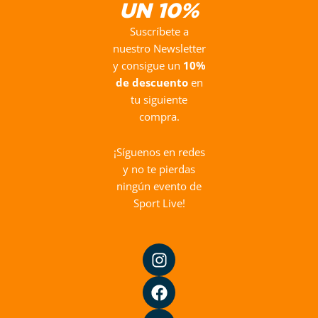
UN 10%
Suscríbete a
nuestro Newsletter
y consigue un
10%
de descuento
en
tu siguiente
compra.
¡Síguenos en redes
y no te pierdas
ningún evento de
Sport Live!
I
F
Y
n
a
o
s
c
u
t
e
t
a
b
u