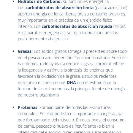
Hidratos de Carbono:
su función es energética.
Los
carbohidratos de absorción lenta
(pasta, arroz, pan)
aportan energía de lenta liberación, su consumo previo es
muy importante en la práctica de un ejercicio físico
intenso. Los
carbohidratos de absorción rápida
(frutas,
miel, barritas energéticas) se recomienda consumirlos
posteriormente al ejercicio.
Grasas:
Los ácidos grasos Omega 3 presentes sobre todo
en el pescado azul tienen función antiinflamatoria. Además,
han demostrado ayudar a reducir la grasa corporal: inhibe
la lipogenesis y estimula la síntesis de enzimas que
favorecen la oxidacion de la grasa. Estudios recientes
relacionan el consumo de
DHA
con el estimulo de la
función de las mitocondrias, la principal fuente de energía
de nuestro organismo.
Proteínas
: Forman parte de todas las estructuras
corporales. En el deportista es importante su ingesta, ya
que forman parte del músculo. En ocasiones, el consumo
de carne, pescado o huevo es insuficiente (o bien la
intensidad del ejercicio lo requiere) y la suplementación