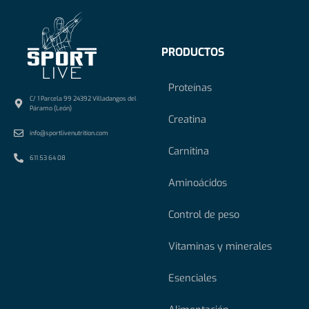
PRODUCTOS
Proteínas
C/ 1 Parcela 99 24392 Villadangos del
Páramo (León)
Creatina
info@sportlivenutrition.com
Carnitina
611 53 64 08
Aminoácidos
Control de peso
Vitaminas y minerales
Esenciales