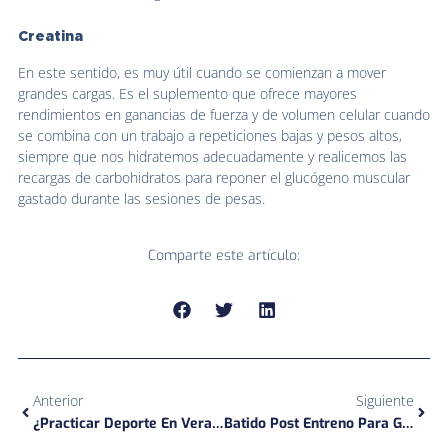
Creatina
En este sentido, es muy útil cuando se comienzan a mover
grandes cargas. Es el suplemento que ofrece mayores
rendimientos en ganancias de fuerza y de volumen celular cuando
se combina con un trabajo a repeticiones bajas y pesos altos,
siempre que nos hidratemos adecuadamente y realicemos las
recargas de carbohidratos para reponer el glucógeno muscular
gastado durante las sesiones de pesas.
Comparte este artículo:
Ant
Sigu
Anterior
Siguiente
¿Practicar Deporte En Verano? Sí, Es Posible
Batido Post Entreno Para Ganar Masa Muscular