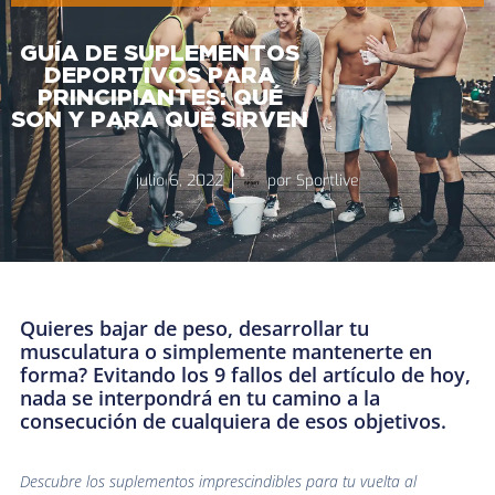
GUÍA DE SUPLEMENTOS
DEPORTIVOS PARA
PRINCIPIANTES: QUÉ
SON Y PARA QUÉ SIRVEN
julio 6, 2022
por
Sportlive
Quieres bajar de peso, desarrollar tu
musculatura o simplemente mantenerte en
forma? Evitando los 9 fallos del artículo de hoy,
nada se interpondrá en tu camino a la
consecución de cualquiera de esos objetivos.
Descubre los suplementos imprescindibles para tu vuelta al